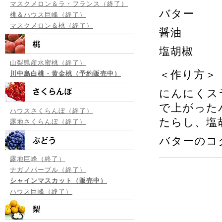
マスクメロン＆ラ・フランス（終了）
バ
桃＆ハウス巨峰（終了）
マスクメロン＆桃（終了）
醤
塩
山梨県産水蜜桃（終了）
＜作り方＞
川中島白桃・黄金桃（予約販売中）
にんにくス
で上がった
ハウスさくらんぼ（終了）
たらし、塩
露地さくらんぼ（終了）
バターのコ
露地巨峰（終了）
ナガノパープル（終了）
シャインマスカット（販売中）
ハウス巨峰（終了）