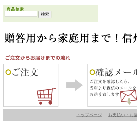
商品検索
トップページ
お支払い・お