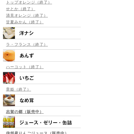
トップオレンジ（終了）
せとか（終了）
清見オレンジ（終了）
甘夏みかん（終了）
ラ・フランス（終了）
ハーコット（終了）
章姫（終了）
志賀の郷（販売中）
信州産りんごジュース（販売中）