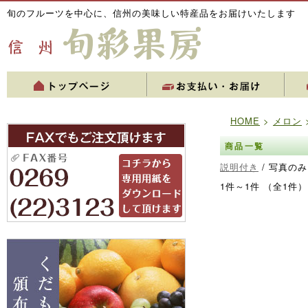
旬のフルーツを中心に、信州の美味しい特産品をお届けいたします
HOME
>
メロン
商品一覧
説明付き
/ 写真のみ
1件～1件 （全1件）