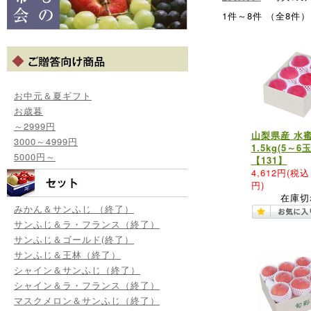
1件～8件 （全8件）
お中元＆夏ギフト
お歳暮
～2999円
山梨県産 水
3000～4999円
1.5kg(5～6玉
5000円～
【131】
4,612円
(税込 
円)
在庫切
みかん＆サンふじ （終了）
サンふじ＆ラ・フランス（終了）
サンふじ＆ゴールド(終了）
サンふじ＆王林（終了）
シャイン＆サンふじ（終了）
シャイン＆ラ・フランス（終了）
マスクメロン＆サンふじ（終了）