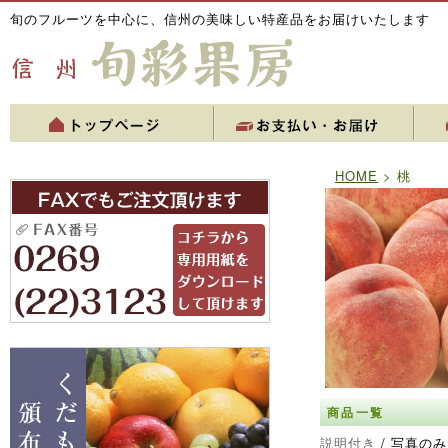
旬のフルーツを中心に、信州の美味しい特産品をお届けいたします
HOME
> 桃
商品一覧
説明付き
/ 写真のみ