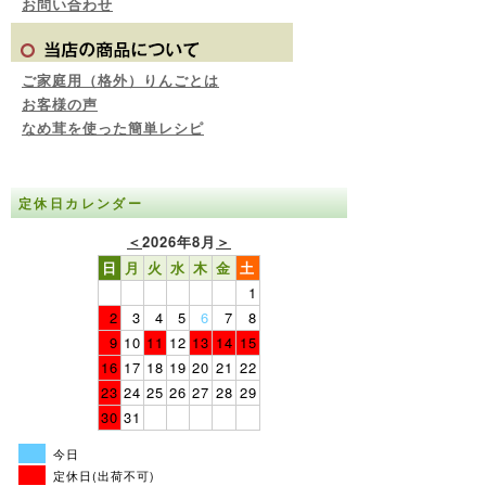
お問い合わせ
ご家庭用（格外）りんごとは
お客様の声
なめ茸を使った簡単レシピ
定休日カレンダー
＜
2026年8月
＞
日
月
火
水
木
金
土
1
2
3
4
5
6
7
8
9
10
11
12
13
14
15
16
17
18
19
20
21
22
23
24
25
26
27
28
29
30
31
今日
定休日(出荷不可)