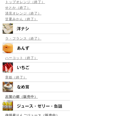
トップオレンジ（終了）
せとか（終了）
清見オレンジ（終了）
甘夏みかん（終了）
ラ・フランス（終了）
ハーコット（終了）
章姫（終了）
志賀の郷（販売中）
信州産りんごジュース（販売中）