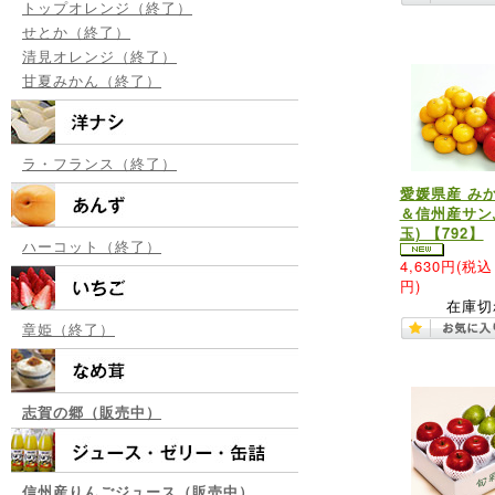
トップオレンジ（終了）
せとか（終了）
清見オレンジ（終了）
甘夏みかん（終了）
ラ・フランス（終了）
愛媛県産 みか
＆信州産サン
玉) 【792】
ハーコット（終了）
4,630円
(税込 
円)
在庫切
章姫（終了）
志賀の郷（販売中）
信州産りんごジュース（販売中）