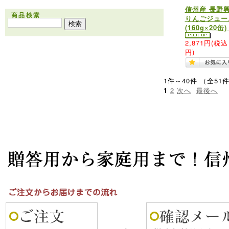
信州産 長野
商品検索
りんごジュー
(160g×20缶
2,871円
(税込 
円)
1件～40件 （全51
1
2
次へ
最後へ