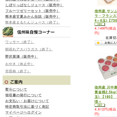
しぼりっぱなしジュース（販売中）
フルーツゼリーセット（販売中）
信州産 サン
ラ・フランス3
熊本産甘夏みかん缶詰（販売中）
4～6玉)【75
熊本産まるたんジュース（終了）
4,149円
(税込 
円)
在庫切
ワッサー（終了）
朝採れアスパラガス（終了）
野沢菜漬（販売中）
おやき（休止中）
市田柿（終了）
信州産 川中
熨斗について
黄金桃2.5kg
領収書の発行について
玉) 【180】
お支払い・お届けについて
頃～
特定商取引法に基づく表記
4,612円
(税込 
マイページヘログイン
円)