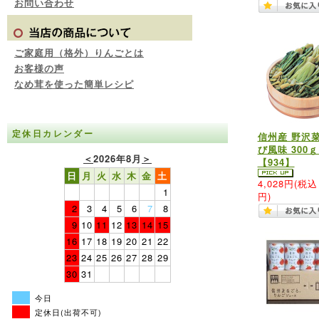
お問い合わせ
ご家庭用（格外）りんごとは
お客様の声
なめ茸を使った簡単レシピ
定休日カレンダー
信州産 野沢
び風味 300ｇ
＜
2026年8月
＞
【934】
日
月
火
水
木
金
土
4,028円
(税込 
1
円)
2
3
4
5
6
7
8
9
10
11
12
13
14
15
16
17
18
19
20
21
22
23
24
25
26
27
28
29
30
31
今日
定休日(出荷不可)