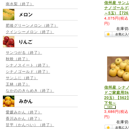
信州産 サン
南水梨（終了）
ナノゴールド3
～5玉) 【72
4,075円
(税込 
円)
肥後グリーンメロン（終了）
在庫切
クインシーメロン（終了）
サンつがる（終了）
秋映（終了）
シナノスイート（終了）
シナノゴールド（終了）
サンふじ（終了）
王林（終了）
信州産 シナ
なかののきらめき（終了）
ドご家庭用5k
20玉) 【562
下旬～
3,686円
(税込 
愛媛みかん（終了）
円)
香川みかん（終了）
在庫切
甘平（かんぺい）（終了）