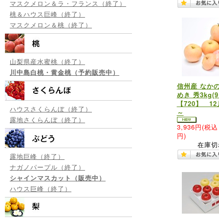
マスクメロン＆ラ・フランス（終了）
桃＆ハウス巨峰（終了）
マスクメロン＆桃（終了）
山梨県産水蜜桃（終了）
川中島白桃・黄金桃（予約販売中）
信州産 なか
めき 秀3kg(9
【720】 1
ハウスさくらんぼ（終了）
～
露地さくらんぼ（終了）
3,936円
(税込 
円)
在庫切
露地巨峰（終了）
ナガノパープル（終了）
シャインマスカット（販売中）
ハウス巨峰（終了）