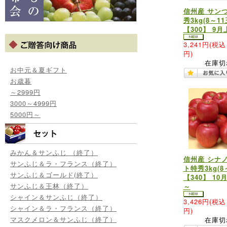
信州産 サン
秀3kg(8～11
【300】 9
3,241円
(税込 
円)
在庫切
お中元＆夏ギフト
お歳暮
～2999円
3000～4999円
5000円～
みかん＆サンふじ （終了）
信州産 シナ
サンふじ＆ラ・フランス（終了）
ト特秀3kg(8
サンふじ＆ゴールド(終了）
【340】 10
サンふじ＆王林（終了）
～
シャイン＆サンふじ（終了）
3,426円
(税込 
シャイン＆ラ・フランス（終了）
円)
マスクメロン＆サンふじ（終了）
在庫切