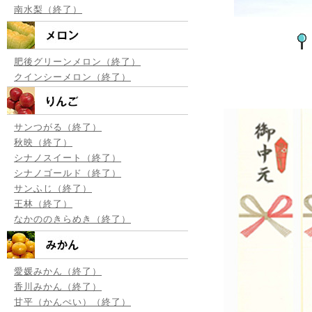
南水梨（終了）
肥後グリーンメロン（終了）
クインシーメロン（終了）
サンつがる（終了）
秋映（終了）
シナノスイート（終了）
シナノゴールド（終了）
サンふじ（終了）
王林（終了）
なかののきらめき（終了）
愛媛みかん（終了）
香川みかん（終了）
甘平（かんぺい）（終了）