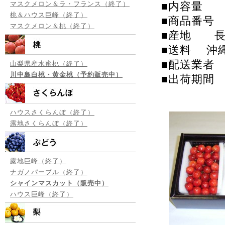
■内容量 8
マスクメロン＆ラ・フランス（終了）
桃＆ハウス巨峰（終了）
■商品番号 1
マスクメロン＆桃（終了）
■産地 長
■送料 沖縄
■配送業者
山梨県産水蜜桃（終了）
川中島白桃・黄金桃（予約販売中）
■出荷期間
ハウスさくらんぼ（終了）
露地さくらんぼ（終了）
露地巨峰（終了）
ナガノパープル（終了）
シャインマスカット（販売中）
ハウス巨峰（終了）