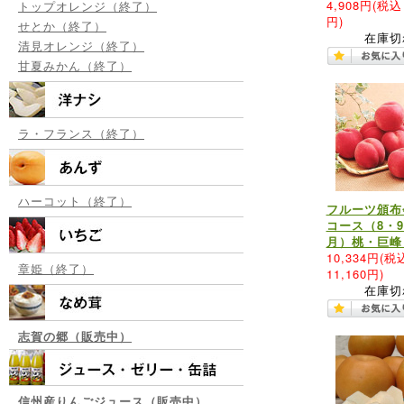
4,908円
(税込 
トップオレンジ（終了）
円)
せとか（終了）
在庫切
清見オレンジ（終了）
甘夏みかん（終了）
ラ・フランス（終了）
ハーコット（終了）
フルーツ頒布
コース（8・9
月）桃・巨峰
10,334円
(税
章姫（終了）
11,160円)
在庫切
志賀の郷（販売中）
信州産りんごジュース（販売中）