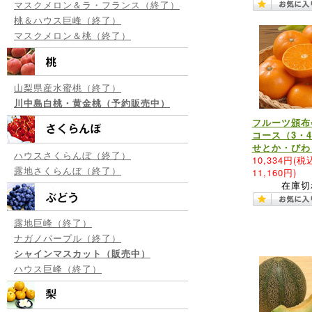
マスクメロン＆ラ・フランス（終了）
桃＆ハウス巨峰（終了）
マスクメロン＆桃（終了）
山梨県産水蜜桃（終了）
川中島白桃・黄金桃（予約販売中）
フルーツ頒布
コース（3・
せとか・びわ
ハウスさくらんぼ（終了）
10,334円
(税
露地さくらんぼ（終了）
11,160円)
在庫切
露地巨峰（終了）
ナガノパープル（終了）
シャインマスカット（販売中）
ハウス巨峰（終了）