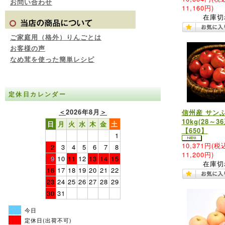
お問い合わせ
11,160円)
在庫切
ご家庭用（格外）りんごとは
お客様の声
なめ茸を使った簡単レシピ
定休日カレンダー
＜
2026年8月
＞
信州産 サン
10kg(28～36
日
月
火
水
木
金
土
【650】
1
10,371円
(税
2
3
4
5
6
7
8
11,200円)
9
10
11
12
13
14
15
在庫切
16
17
18
19
20
21
22
23
24
25
26
27
28
29
30
31
今日
定休日(出荷不可)