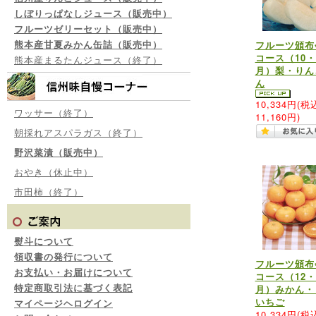
しぼりっぱなしジュース（販売中）
フルーツゼリーセット（販売中）
熊本産甘夏みかん缶詰（販売中）
フルーツ頒布
コース（10・
熊本産まるたんジュース（終了）
月）梨・りん
ん
10,334円
(税
ワッサー（終了）
11,160円)
朝採れアスパラガス（終了）
野沢菜漬（販売中）
おやき（休止中）
市田柿（終了）
熨斗について
領収書の発行について
フルーツ頒布
お支払い・お届けについて
コース（12・
特定商取引法に基づく表記
月）みかん・
いちご
マイページヘログイン
10,334円
(税