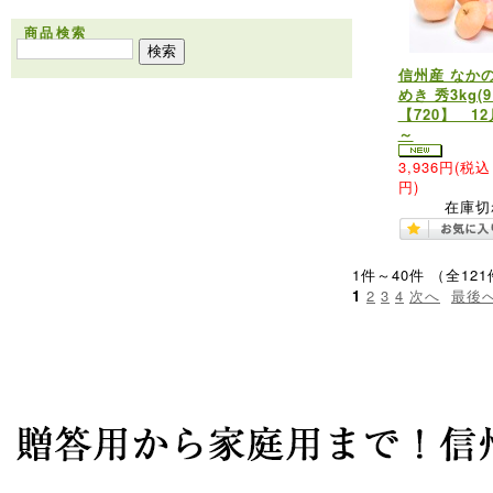
商品検索
信州産 なか
めき 秀3kg(9
【720】 1
～
3,936円
(税込 
円)
在庫切
1件～40件 （全121
1
2
3
4
次へ
最後