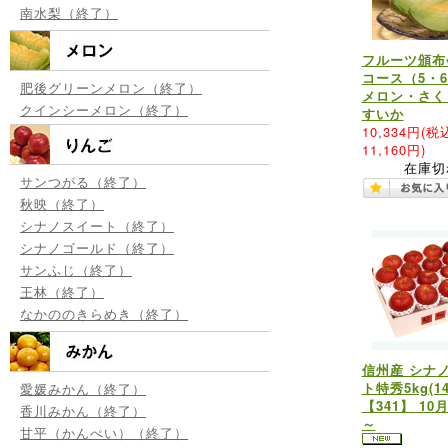
南水梨（終了）
フルーツ頒布
コース（5・
肥後グリーンメロン（終了）
メロン・さく
クインシーメロン（終了）
すいか
10,334円
(税
11,160円)
在庫切
サンつがる（終了）
秋映（終了）
シナノスイート（終了）
シナノゴールド（終了）
サンふじ（終了）
王林（終了）
なかののきらめき（終了）
信州産 シナ
ト特秀5kg(1
愛媛みかん（終了）
【341】 10
香川みかん（終了）
～
甘平（かんぺい）（終了）