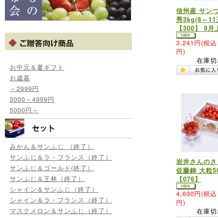
信州産 サン
秀3kg(8～11
【300】 9
3,241円
(税込 
円)
在庫切
お中元＆夏ギフト
お歳暮
～2999円
3000～4999円
5000円～
みかん＆サンふじ （終了）
サンふじ＆ラ・フランス（終了）
岩井さんのさ
サンふじ＆ゴールド(終了）
佐藤錦 大粒50
サンふじ＆王林（終了）
【076】
シャイン＆サンふじ（終了）
4,630円
(税込 
シャイン＆ラ・フランス（終了）
円)
マスクメロン＆サンふじ（終了）
在庫切