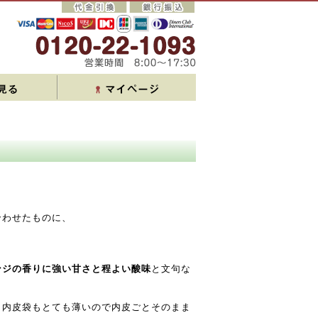
合わせたものに、
。
ンジの香りに強い甘さと程よい酸味
と文句な
、内皮袋もとても薄いので内皮ごとそのまま