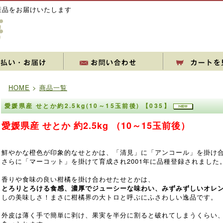
産品をお届けいたします
HOME
>
商品一覧
愛媛県産 せとか約2.5kg(10～15玉前後) 【035】
愛媛県産 せとか 約2.5kg （10～15玉前後）
鮮やかな橙色が印象的なせとかは、「清見」に「アンコール」を掛け
さらに「マーコット」を掛けて育成され2001年に品種登録されました
香りや食味の良い柑橘を掛け合わせたせとかは、
とろりとろける食感、濃厚でジューシーな味わい、みずみずしいオレ
しの美味しさ！まさに柑橘界の大トロと呼ぶにふさわしい逸品です。
外皮は薄く手で簡単に剥け、果実を半分に割ると破れてしまうくらい