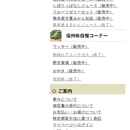
しぼりっぱなしジュース（販売中）
フルーツゼリーセット（販売中）
熊本産甘夏みかん缶詰（販売中）
熊本産まるたんジュース（終了）
ワッサー（販売中）
朝採れアスパラガス（終了）
野沢菜漬（販売中）
おやき（販売中）
市田柿（終了）
熨斗について
領収書の発行について
お支払い・お届けについて
特定商取引法に基づく表記
マイページヘログイン