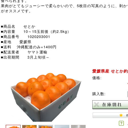
食べられます。
果肉がとてもジューシーで柔らかいので、5枚目の写真のように、剥か
がオススメです。
■商品名 せとか
■内容量 10～15玉前後（約2.5kg）
■商品番号 1020203001
■産地 愛媛県
■送料 沖縄配達のみ+1400円
■配送業者 ヤマト運輸
■出荷期間 3月上旬頃～
愛媛県産 せとか約2.
価格:
購入数: