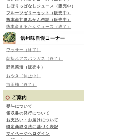
しぼりっぱなしジュース（販売中）
フルーツゼリーセット（販売中）
熊本産甘夏みかん缶詰（販売中）
熊本産まるたんジュース（終了）
ワッサー（終了）
朝採れアスパラガス（終了）
野沢菜漬（販売中）
おやき（休止中）
市田柿（終了）
熨斗について
領収書の発行について
お支払い・お届けについて
特定商取引法に基づく表記
マイページヘログイン