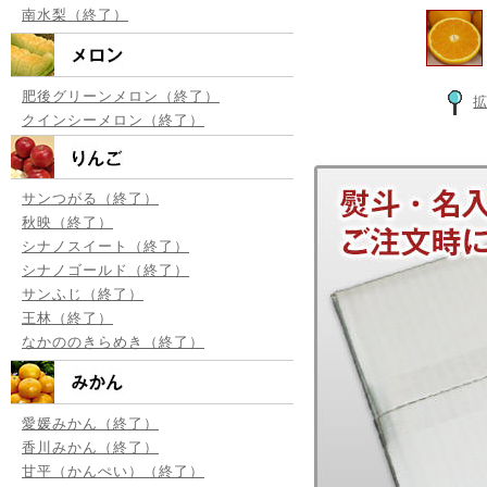
南水梨（終了）
肥後グリーンメロン（終了）
クインシーメロン（終了）
サンつがる（終了）
秋映（終了）
シナノスイート（終了）
シナノゴールド（終了）
サンふじ（終了）
王林（終了）
なかののきらめき（終了）
愛媛みかん（終了）
香川みかん（終了）
甘平（かんぺい）（終了）