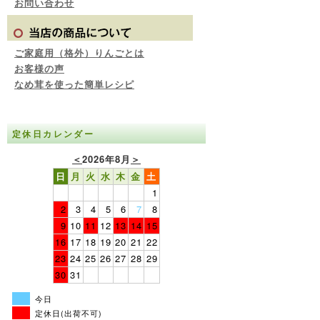
お問い合わせ
ご家庭用（格外）りんごとは
お客様の声
なめ茸を使った簡単レシピ
定休日カレンダー
＜
2026年8月
＞
日
月
火
水
木
金
土
1
2
3
4
5
6
7
8
9
10
11
12
13
14
15
16
17
18
19
20
21
22
23
24
25
26
27
28
29
30
31
今日
定休日(出荷不可)