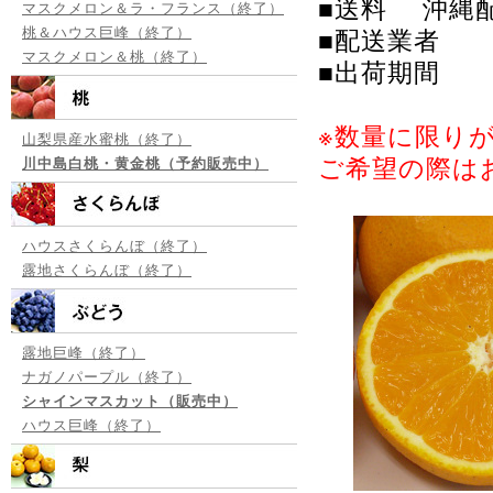
■送料 沖縄配
マスクメロン＆ラ・フランス（終了）
■配送業者 
桃＆ハウス巨峰（終了）
マスクメロン＆桃（終了）
■出荷期間 
※数量に限り
山梨県産水蜜桃（終了）
ご希望の際は
川中島白桃・黄金桃（予約販売中）
ハウスさくらんぼ（終了）
露地さくらんぼ（終了）
露地巨峰（終了）
ナガノパープル（終了）
シャインマスカット（販売中）
ハウス巨峰（終了）