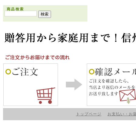
商品検索
トップページ
お支払い・お