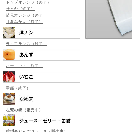
トップオレンジ（終了）
せとか（終了）
清見オレンジ（終了）
甘夏みかん（終了）
ラ・フランス（終了）
ハーコット（終了）
章姫（終了）
志賀の郷（販売中）
信州産りんごジュース（販売中）