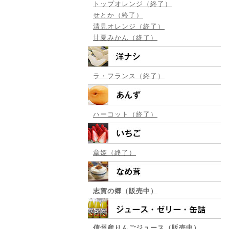
トップオレンジ（終了）
せとか（終了）
清見オレンジ（終了）
甘夏みかん（終了）
ラ・フランス（終了）
ハーコット（終了）
章姫（終了）
志賀の郷（販売中）
信州産りんごジュース（販売中）