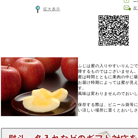
友
拡大表示
ふじは蜜の入りやすいりんご
障するものではございません
蜜は時間とともに果肉の中に
お届け時期によっては蜜が見
す。
風味は変わりませんのでおい
保存する際は、ビニール袋等
い涼しい場所に置くとおいし