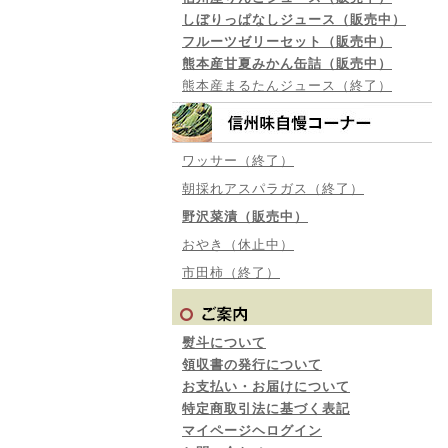
しぼりっぱなしジュース（販売中）
フルーツゼリーセット（販売中）
熊本産甘夏みかん缶詰（販売中）
熊本産まるたんジュース（終了）
ワッサー（終了）
朝採れアスパラガス（終了）
野沢菜漬（販売中）
おやき（休止中）
市田柿（終了）
熨斗について
領収書の発行について
お支払い・お届けについて
特定商取引法に基づく表記
マイページヘログイン