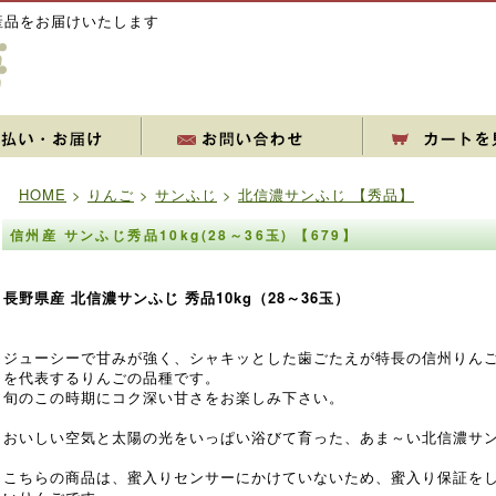
産品をお届けいたします
HOME
>
りんご
>
サンふじ
>
北信濃サンふじ 【秀品】
信州産 サンふじ秀品10kg(28～36玉) 【679】
長野県産 北信濃サンふじ 秀品10kg（28～36玉）
ジューシーで甘みが強く、シャキッとした歯ごたえが特長の信州りん
を代表するりんごの品種です。
旬のこの時期にコク深い甘さをお楽しみ下さい。
おいしい空気と太陽の光をいっぱい浴びて育った、あま～い北信濃サ
こちらの商品は、蜜入りセンサーにかけていないため、蜜入り保証を