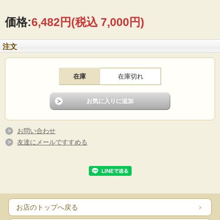
価格:
6,482円
(税込 7,000円)
注文
在庫
在庫切れ
10月中旬頃より出荷予定！！
お問い合わせ
長野県産 ご家庭用りんご シナノスイート
友達にメールですすめる
10kg（26～40玉）
【信州産】
信州生まれのシナノスイートは、「ふじ」と「つがる」の交配種で、近年話題の
注目品種です。
信州産“シナノスイート”は、名前の通り酸味が少なく、とても甘いりんごで、たっ
ぷりな果汁と歯ざわりの良さが特長です。
お店のトップへ戻る
※ご家庭用の為、多少色づきの薄いものや、表面に擦れキズのあるものが混ざり
ますが、味に変わりありませんのでご了承ください。