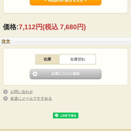
▼ 商品説明の続きを見る ▼
お中元ギフトに最適の逸品です
甘くて果汁たっぷりの桃を、ぜひお楽しみください♪
■商品名 水蜜桃
価格:
7,112円
(税込 7,680円)
■内容量 3.0kg（10～12玉）
■商品番号 1020502005
■産地 山梨県
■送料 沖縄配達のみ+1400円
注文
■配送業者 ヤマト運輸
■出荷期間 7月上旬頃～8月上旬
在庫
在庫切れ
お問い合わせ
友達にメールですすめる