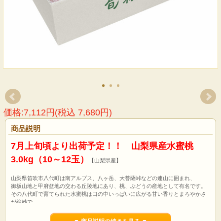
価格:7,112円(税込 7,680円)
商品説明
7月上旬頃より出荷予定！！ 山梨県産水蜜桃
3.0kg（10～12玉）
【山梨県産】
山梨県笛吹市八代町は南アルプス、八ヶ岳、大菩薩峠などの連山に囲まれ、
御坂山地と甲府盆地の交わる丘陵地にあり、桃、ぶどうの産地として有名です。
その八代町で育てられた水蜜桃は口の中いっぱいに広がる甘い香りとまろやかさ
が絶妙で、
かぶりつくとまるで蜜のような果汁があふれ出るところからこの名がつけられま
した。